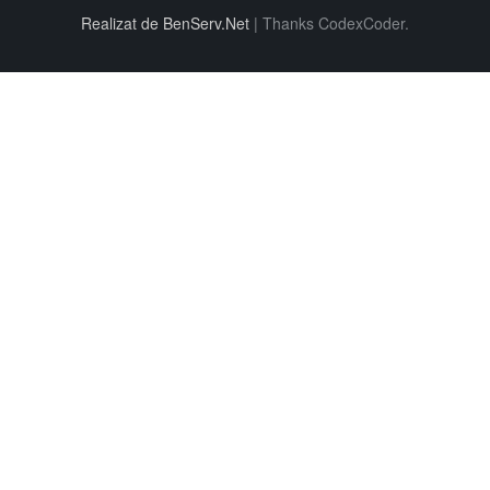
Realizat de BenServ.Net
|
Thanks CodexCoder.