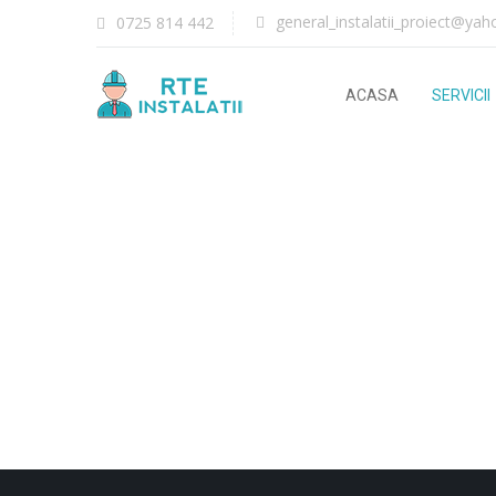
general_instalatii_proiect@ya
0725 814 442
ACASA
SERVICII
RTE instalatii sanitare, 
Dir
Intocmi
Proiectare instal
Consultanta tehnica instalatii – verificare corectitudine proiecte, verific
Proiectare centrale
Antreprenoriat executie instalat